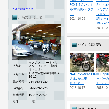
バルト アバルト
ヨタ エ
500 1.4 左ハンド
2.4 ア
大きな地図で見る
ル/車高調/マフラ
レミアム
ー/
ション T
川崎支店（工場）
2024-10-09
調/シャ
19inc-2P
2024-10-
バイク在庫情報
モノノフ・オート・リ
店舗名
スタイリング 川崎支
店（工場）
川崎市宮前区神木本町2-
HONDA/CB400Four
頑丈なホ
店舗住所
16-17
入庫♪極上車
ーパーカ
電話番号
044-863-6220
♪69.8万円
110♪17
2018-10-17
2018-10-
FAX番号
044-863-6220
営業時間
10:00〜20:00
定休日
日曜日