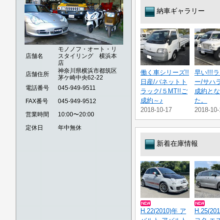
納車ギャラリー
モノノフ・オート・リ
店舗名
スタイリング 横浜本
店
神奈川県横浜市都筑区
働く車シリーズ!!
早い!!!
店舗住所
茅ケ崎中央62-22
日産/バネットト
ー/サハラ
電話番号
045-949-9511
ラック/５MT!!ご
成約とな
成約～♪
た。
FAX番号
045-949-9512
2018-10-17
2018-10-
営業時間
10:00〜20:00
定休日
年中無休
新着在庫情報
H.22(2010)年 ア
H.25(20