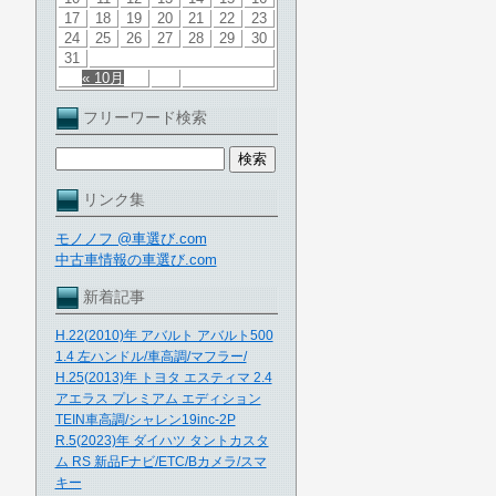
17
18
19
20
21
22
23
24
25
26
27
28
29
30
31
« 10月
フリーワード検索
リンク集
モノノフ @車選び.com
中古車情報の車選び.com
新着記事
H.22(2010)年 アバルト アバルト500
1.4 左ハンドル/車高調/マフラー/
H.25(2013)年 トヨタ エスティマ 2.4
アエラス プレミアム エディション
TEIN車高調/シャレン19inc-2P
R.5(2023)年 ダイハツ タントカスタ
ム RS 新品Fナビ/ETC/Bカメラ/スマ
キー