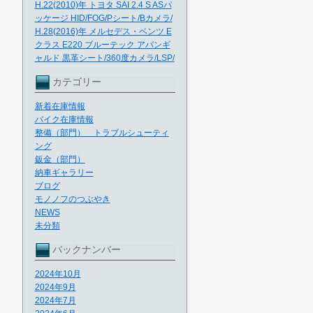
H.22(2010)年 トヨタ SAI 2.4 S ASパ
ッケージ HID/FOG/Pシート/Bカメラ/
H.28(2016)年 メルセデス・ベンツ E
クラス E220 ブルーテック アバンギ
ャルド 黒革シート/360度カメラ/LSP/
カテゴリー
新着在庫情報
バイク在庫情報
整備（部門） トラブルシューティ
ング
鈑金（部門）
納車ギャラリー
ブログ
モノノフのつぶやき
NEWS
未分類
バックナンバー
2024年10月
2024年9月
2024年7月