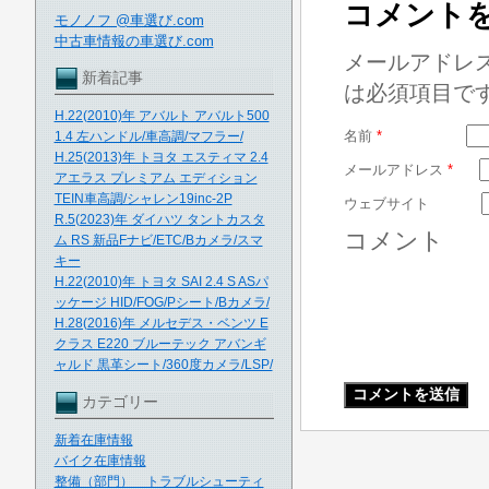
コメント
モノノフ @車選び.com
中古車情報の車選び.com
メールアドレ
新着記事
は必須項目で
H.22(2010)年 アバルト アバルト500
名前
*
1.4 左ハンドル/車高調/マフラー/
H.25(2013)年 トヨタ エスティマ 2.4
メールアドレス
*
アエラス プレミアム エディション
TEIN車高調/シャレン19inc-2P
ウェブサイト
R.5(2023)年 ダイハツ タントカスタ
コメント
ム RS 新品Fナビ/ETC/Bカメラ/スマ
キー
H.22(2010)年 トヨタ SAI 2.4 S ASパ
ッケージ HID/FOG/Pシート/Bカメラ/
H.28(2016)年 メルセデス・ベンツ E
クラス E220 ブルーテック アバンギ
ャルド 黒革シート/360度カメラ/LSP/
カテゴリー
新着在庫情報
バイク在庫情報
整備（部門） トラブルシューティ