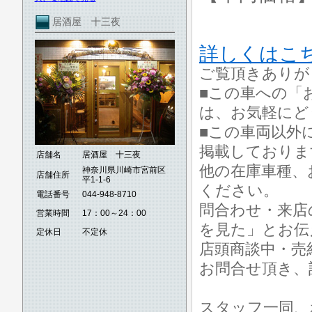
居酒屋 十三夜
詳しくはこ
ご覧頂きありが
■この車への「
は、お気軽にど
■この車両以外
掲載しておりま
店舗名
居酒屋 十三夜
他の在庫車種、
神奈川県川崎市宮前区
店舗住所
平1-1-6
ください。
電話番号
044-948-8710
問合わせ・来店
営業時間
17：00～24：00
を見た」とお伝
定休日
不定休
店頭商談中・売
お問合せ頂き、
スタッフ一同、