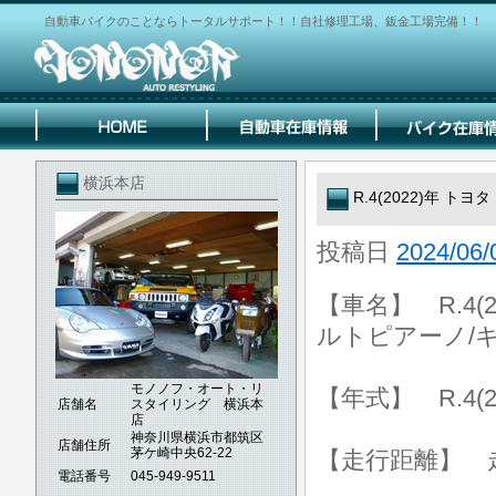
自動車バイクのことならトータルサポート！！自社修理工場、鈑金工場完備！！
横浜本店
R.4(2022)年 ト
投稿日
2024/06/
【車名】 R.4(2
ルトピアーノ/キ
モノノフ・オート・リ
【年式】 R.4(2
店舗名
スタイリング 横浜本
店
神奈川県横浜市都筑区
店舗住所
茅ケ崎中央62-22
【走行距離】 走行
電話番号
045-949-9511