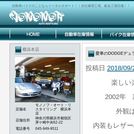
自動車バイクのことならトータルサポート！！自社修理工場、鈑金工場完備！！
横浜本店
愛車のDODGEデュ
投稿日
2018/09/
楽しい
2002年
モノノフ・オート・リ
店舗名
スタイリング 横浜本
外観
店
神奈川県横浜市都筑区
店舗住所
茅ケ崎中央62-22
内装もレザー
電話番号
045-949-9511