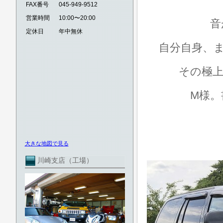
FAX番号
045-949-9512
営業時間
10:00〜20:00
音
定休日
年中無休
自分自身、ま
その極上
M様
大きな地図で見る
川崎支店（工場）