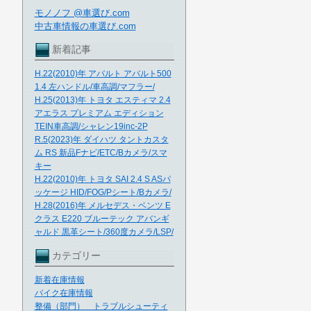
モノノフ @車選び.com
中古車情報の車選び.com
新着記事
H.22(2010)年 アバルト アバルト500
1.4 左ハンドル/車高調/マフラー/
H.25(2013)年 トヨタ エスティマ 2.4
アエラス プレミアム エディション
TEIN車高調/シャレン19inc-2P
R.5(2023)年 ダイハツ タントカスタ
ム RS 新品Fナビ/ETC/Bカメラ/スマ
キー
H.22(2010)年 トヨタ SAI 2.4 S ASパ
ッケージ HID/FOG/Pシート/Bカメラ/
H.28(2016)年 メルセデス・ベンツ E
クラス E220 ブルーテック アバンギ
ャルド 黒革シート/360度カメラ/LSP/
カテゴリー
新着在庫情報
バイク在庫情報
整備（部門） トラブルシューティ