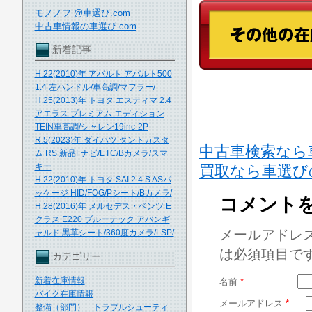
モノノフ @車選び.com
中古車情報の車選び.com
新着記事
H.22(2010)年 アバルト アバルト500
1.4 左ハンドル/車高調/マフラー/
H.25(2013)年 トヨタ エスティマ 2.4
アエラス プレミアム エディション
TEIN車高調/シャレン19inc-2P
R.5(2023)年 ダイハツ タントカスタ
中古車検索なら車
ム RS 新品Fナビ/ETC/Bカメラ/スマ
キー
買取なら車選び
H.22(2010)年 トヨタ SAI 2.4 S ASパ
ッケージ HID/FOG/Pシート/Bカメラ/
コメント
H.28(2016)年 メルセデス・ベンツ E
クラス E220 ブルーテック アバンギ
メールアドレ
ャルド 黒革シート/360度カメラ/LSP/
は必須項目で
カテゴリー
新着在庫情報
名前
*
バイク在庫情報
メールアドレス
*
整備（部門） トラブルシューティ