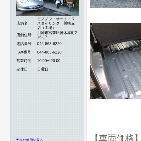
モノノフ・オート・リ
店舗名
スタイリング 川崎支
店（工場）
川崎市宮前区神木本町2-
店舗住所
16-17
電話番号
044-863-6220
FAX番号
044-863-6220
営業時間
10:00〜20:00
定休日
日曜日
【車両価格
大きな地図で見る