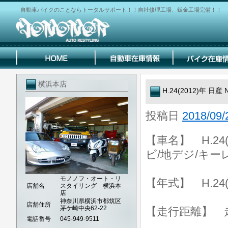
自動車バイクのことならトータルサポート！！自社修理工場、鈑金工場完備！！
横浜本店
H.24(2012)年 日
投稿日
2018/09/
【車名】 H.24(
ビ/地デジ/キー
モノノフ・オート・リ
【年式】 H.24(
店舗名
スタイリング 横浜本
店
神奈川県横浜市都筑区
店舗住所
茅ケ崎中央62-22
【走行距離】 走行
電話番号
045-949-9511