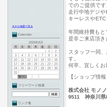
でのご提供です
走行中地デジや
キーレスやET
大きな地図で見る
年間維持費もと
Calendar
是非ご来店頂き
2026年8月
月
火
水
木
金
土
日
スタッフ一同、
1
2
3
4
5
6
7
8
9
す。
10
11
12
13
14
15
16
17
18
19
20
21
22
23
何卒、宜しくお
24
25
26
27
28
29
30
31
【ショップ情
« 10月
フリーワード検索
株式会社 モノノ
9511 神奈川
リンク集