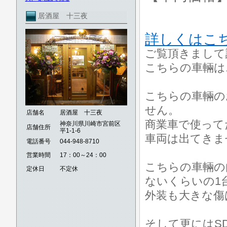
居酒屋 十三夜
詳しくはこ
ご覧頂きまして
こちらの車輛はニ
こちらの車輛の
せん。
店舗名
居酒屋 十三夜
商業車で使って
神奈川県川崎市宮前区
店舗住所
平1-1-6
車両は出てきま
電話番号
044-948-8710
営業時間
17：00～24：00
こちらの車輛の
定休日
不定休
ないくらいの1
外装も大きな傷
そして更にはS