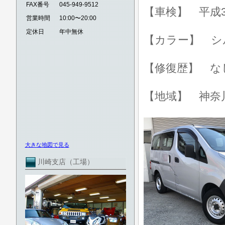
FAX番号
045-949-9512
【車検】 平成3
営業時間
10:00〜20:00
定休日
年中無休
【カラー】 シ
【修復歴】 な
【地域】 神奈
大きな地図で見る
川崎支店（工場）