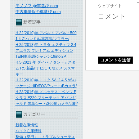
モノノフ @車選び.com
ウェブサイト
中古車情報の車選び.com
コメント
新着記事
H.22(2010)年 アバルト アバルト500
1.4 左ハンドル/車高調/マフラー/
H.25(2013)年 トヨタ エスティマ 2.4
アエラス プレミアム エディション
TEIN車高調/シャレン19inc-2P
R.5(2023)年 ダイハツ タントカスタ
ム RS 新品Fナビ/ETC/Bカメラ/スマ
キー
H.22(2010)年 トヨタ SAI 2.4 S ASパ
ッケージ HID/FOG/Pシート/Bカメラ/
H.28(2016)年 メルセデス・ベンツ E
クラス E220 ブルーテック アバンギ
ャルド 黒革シート/360度カメラ/LSP/
カテゴリー
新着在庫情報
バイク在庫情報
整備（部門） トラブルシューティ