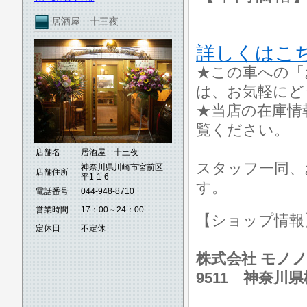
居酒屋 十三夜
詳しくはこ
★この車への「
は、お気軽にど
★当店の在庫情
覧ください。
店舗名
居酒屋 十三夜
スタッフ一同、
神奈川県川崎市宮前区
店舗住所
平1-1-6
す。
電話番号
044-948-8710
営業時間
17：00～24：00
【ショップ情
定休日
不定休
株式会社 モノノ
9511 神奈川