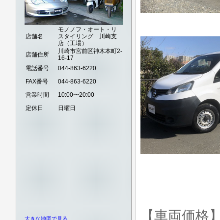
モノノフ・オート・リ
店舗名
スタイリング 川崎支
店（工場）
川崎市宮前区神木本町2-
店舗住所
16-17
電話番号
044-863-6220
FAX番号
044-863-6220
営業時間
10:00〜20:00
定休日
日曜日
【車両価格
大きな地図で見る