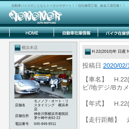
自動車バイクのことならトータルサポート！！自社修理工場、鈑金工場完備！！
横浜本店
H.22(2010)年 日
投稿日
2020/02/
【車名】 H.22(
ビ/地デジ/Bカメ
モノノフ・オート・リ
【年式】 H.22(
店舗名
スタイリング 横浜本
店
神奈川県横浜市都筑区
店舗住所
茅ケ崎中央62-22
【走行距離】 走行
電話番号
045-949-9511