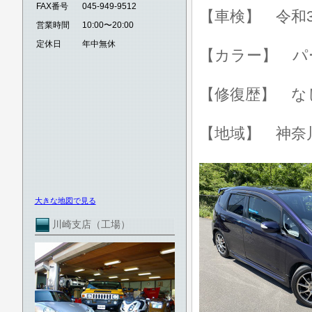
FAX番号
045-949-9512
【車検】 令和3
営業時間
10:00〜20:00
定休日
年中無休
【カラー】 パ
【修復歴】 な
【地域】 神奈
大きな地図で見る
川崎支店（工場）