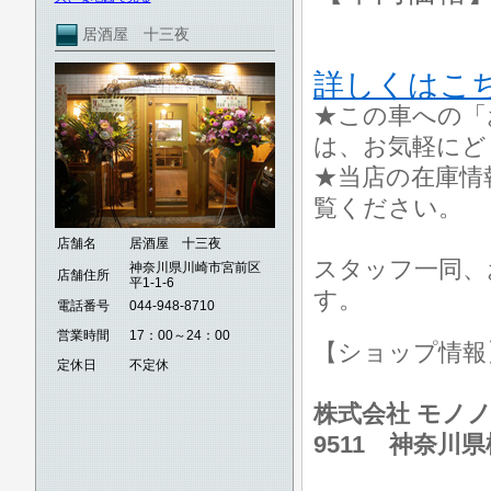
居酒屋 十三夜
詳しくはこ
★この車への「
は、お気軽にど
★当店の在庫情
覧ください。
店舗名
居酒屋 十三夜
スタッフ一同、
神奈川県川崎市宮前区
店舗住所
平1-1-6
す。
電話番号
044-948-8710
営業時間
17：00～24：00
【ショップ情
定休日
不定休
株式会社 モノノ
9511 神奈川