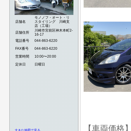
モノノフ・オート・リ
店舗名
スタイリング 川崎支
店（工場）
川崎市宮前区神木本町2-
店舗住所
16-17
電話番号
044-863-6220
FAX番号
044-863-6220
営業時間
10:00〜20:00
定休日
日曜日
【車両価格
大きな地図で見る