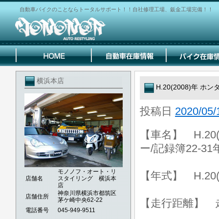
自動車バイクのことならトータルサポート！！自社修理工場、鈑金工場完備！！
横浜本店
H.20(2008)年 ホ
投稿日
2020/05/
【車名】 H.20(
ー/記録簿22-31
モノノフ・オート・リ
【年式】 H.20(
店舗名
スタイリング 横浜本
店
神奈川県横浜市都筑区
店舗住所
茅ケ崎中央62-22
【走行距離】 走行
電話番号
045-949-9511