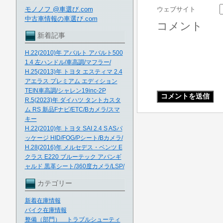
モノノフ @車選び.com
ウェブサイト
中古車情報の車選び.com
コメント
新着記事
H.22(2010)年 アバルト アバルト500
1.4 左ハンドル/車高調/マフラー/
H.25(2013)年 トヨタ エスティマ 2.4
アエラス プレミアム エディション
TEIN車高調/シャレン19inc-2P
R.5(2023)年 ダイハツ タントカスタ
ム RS 新品Fナビ/ETC/Bカメラ/スマ
キー
H.22(2010)年 トヨタ SAI 2.4 S ASパ
ッケージ HID/FOG/Pシート/Bカメラ/
H.28(2016)年 メルセデス・ベンツ E
クラス E220 ブルーテック アバンギ
ャルド 黒革シート/360度カメラ/LSP/
カテゴリー
新着在庫情報
バイク在庫情報
整備（部門） トラブルシューティ