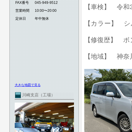
FAX番号
045-949-9512
【車検】 令和3
営業時間
10:00〜20:00
定休日
年中無休
【カラー】 シ
【修復歴】 ボ
【地域】 神奈
大きな地図で見る
川崎支店（工場）