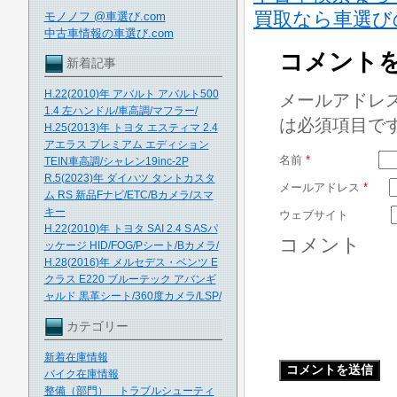
買取なら車選び
モノノフ @車選び.com
中古車情報の車選び.com
コメント
新着記事
H.22(2010)年 アバルト アバルト500
メールアドレ
1.4 左ハンドル/車高調/マフラー/
は必須項目で
H.25(2013)年 トヨタ エスティマ 2.4
アエラス プレミアム エディション
名前
*
TEIN車高調/シャレン19inc-2P
R.5(2023)年 ダイハツ タントカスタ
メールアドレス
*
ム RS 新品Fナビ/ETC/Bカメラ/スマ
キー
ウェブサイト
H.22(2010)年 トヨタ SAI 2.4 S ASパ
コメント
ッケージ HID/FOG/Pシート/Bカメラ/
H.28(2016)年 メルセデス・ベンツ E
クラス E220 ブルーテック アバンギ
ャルド 黒革シート/360度カメラ/LSP/
カテゴリー
新着在庫情報
バイク在庫情報
整備（部門） トラブルシューティ