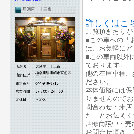
居酒屋 十三夜
詳しくはこ
ご覧頂きありが
■この車への「
は、お気軽にど
■この車両以外
ております。
店舗名
居酒屋 十三夜
他の在庫車種、
神奈川県川崎市宮前区
店舗住所
平1-1-6
ださい。
電話番号
044-948-8710
本体価格には保
営業時間
17：00～24：00
りませんのでお
定休日
不定休
問合わせ・来店の
た」とお伝えく
店頭商談中・売
お問合せ頂き、