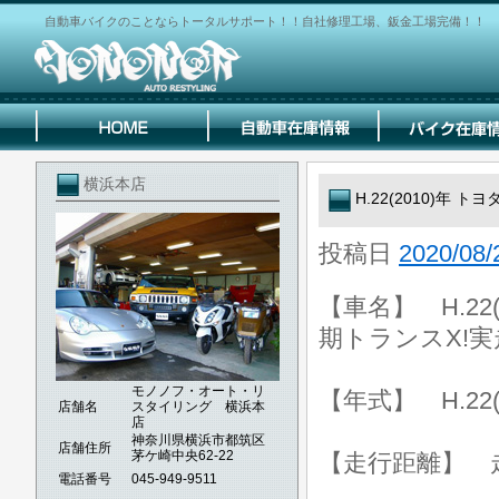
自動車バイクのことならトータルサポート！！自社修理工場、鈑金工場完備！！
横浜本店
H.22(2010)年 
投稿日
2020/08/
【車名】 H.22
期トランスX!実走
モノノフ・オート・リ
【年式】 H.22(
店舗名
スタイリング 横浜本
店
神奈川県横浜市都筑区
店舗住所
茅ケ崎中央62-22
【走行距離】 走行
電話番号
045-949-9511