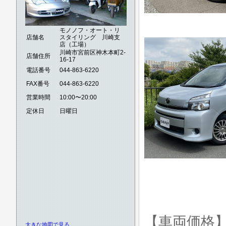
モノノフ・オート・リ
店舗名
スタイリング 川崎支
店（工場）
川崎市宮前区神木本町2-
店舗住所
16-17
電話番号
044-863-6220
FAX番号
044-863-6220
営業時間
10:00〜20:00
定休日
日曜日
【車両価格
大きな地図で見る