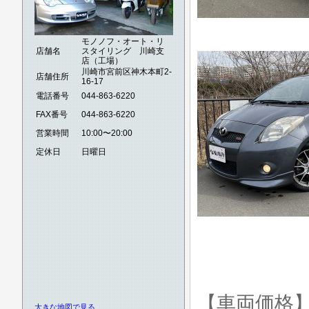
モノノフ・オート・リ
店舗名
スタイリング 川崎支
店（工場）
川崎市宮前区神木本町2-
店舗住所
16-17
電話番号
044-863-6220
FAX番号
044-863-6220
営業時間
10:00〜20:00
定休日
日曜日
【車両価格
大きな地図で見る