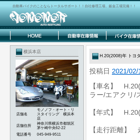
自動車バイクのことならトータルサポート！！自社修理工場、鈑金工場完備！！
横浜本店
H.20(2008)年 
投稿日
2021/02/
【車名】 H.20(
ラー/エアクリ/
モノノフ・オート・リ
【年式】 H.20(
店舗名
スタイリング 横浜本
店
神奈川県横浜市都筑区
店舗住所
茅ケ崎中央62-22
【走行距離】 走行
電話番号
045-949-9511