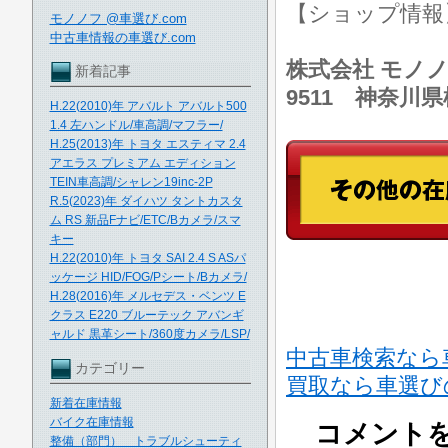
【ショップ情
モノノフ @車選び.com
中古車情報の車選び.com
株式会社 モノノ
新着記事
9511 神奈川
H.22(2010)年 アバルト アバルト500
1.4 左ハンドル/車高調/マフラー/
H.25(2013)年 トヨタ エスティマ 2.4
アエラス プレミアム エディション
TEIN車高調/シャレン19inc-2P
R.5(2023)年 ダイハツ タントカスタ
ム RS 新品Fナビ/ETC/Bカメラ/スマ
キー
H.22(2010)年 トヨタ SAI 2.4 S ASパ
ッケージ HID/FOG/Pシート/Bカメラ/
H.28(2016)年 メルセデス・ベンツ E
クラス E220 ブルーテック アバンギ
ャルド 黒革シート/360度カメラ/LSP/
中古車検索なら
カテゴリー
買取なら車選び
新着在庫情報
バイク在庫情報
コメント
整備（部門） トラブルシューティ