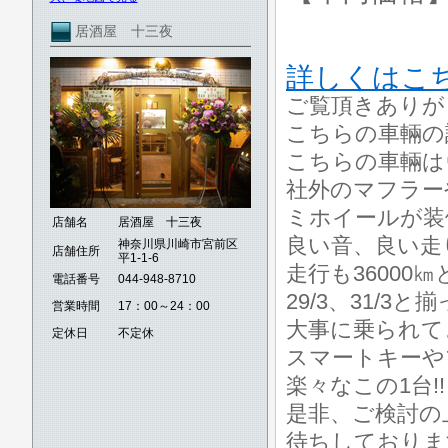
居酒屋 十三夜
詳しくはこ
ご覧頂きありが
こちらの車輛の
こちらの車輛はヴ
社外のマフラー
ミホイールが装
店舗名
居酒屋 十三夜
良い音、良い走
神奈川県川崎市宮前区
店舗住所
平1-1-6
走行も36000㎞
電話番号
044-948-8710
29/3、31/3と
営業時間
17：00～24：00
大事に乗られて
定休日
不定休
スマートキーや
楽々なこの1台!!
是非、ご検討の
待ちしておりま