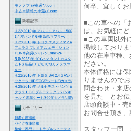
何卒、宜しくお
モノノフ @車選び.com
中古車情報の車選び.com
新着記事
■この車への「
は、お気軽にど
H.22(2010)年 アバルト アバルト500
1.4 左ハンドル/車高調/マフラー/
■この車両以外
H.25(2013)年 トヨタ エスティマ 2.4
掲載しておりま
アエラス プレミアム エディション
TEIN車高調/シャレン19inc-2P
他の在庫車種、
R.5(2023)年 ダイハツ タントカスタ
ださい。
ム RS 新品Fナビ/ETC/Bカメラ/スマ
キー
本体価格には保
H.22(2010)年 トヨタ SAI 2.4 S ASパ
りませんのでお
ッケージ HID/FOG/Pシート/Bカメラ/
H.28(2016)年 メルセデス・ベンツ E
問合わせ・来店
クラス E220 ブルーテック アバンギ
を見た」とお伝
ャルド 黒革シート/360度カメラ/LSP/
店頭商談中・売
カテゴリー
お問合せ頂き、
新着在庫情報
バイク在庫情報
スタッフ一同、
整備（部門） トラブルシューティ