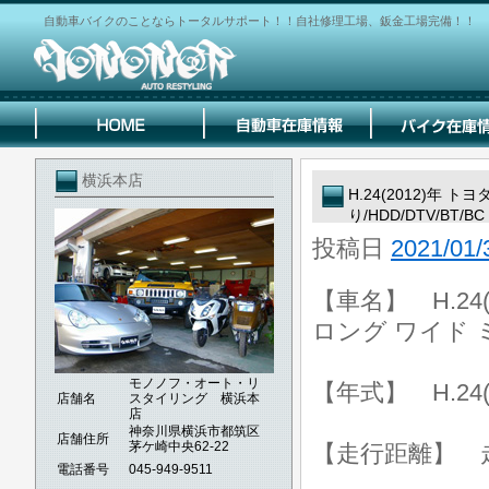
自動車バイクのことならトータルサポート！！自社修理工場、鈑金工場完備！！
横浜本店
H.24(2012)年 
り/HDD/DTV/BT/BC
投稿日
2021/01/
【車名】 H.24
ロング ワイド ミ
モノノフ・オート・リ
【年式】 H.24(
店舗名
スタイリング 横浜本
店
神奈川県横浜市都筑区
店舗住所
茅ケ崎中央62-22
【走行距離】 走行
電話番号
045-949-9511