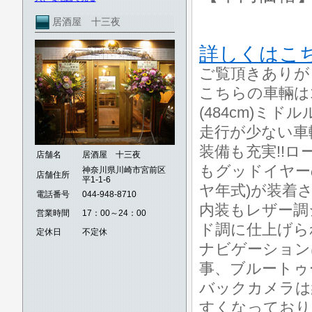
居酒屋 十三夜
詳しくはこ
ご覧頂きありが
こちらの車輛は
(484cm)ミド
走行が少ない車
装備も充実!!
店舗名
居酒屋 十三夜
もグッドイヤー
神奈川県川崎市宮前区
店舗住所
平1-1-6
ヤ年式)が装着
電話番号
044-948-8710
内装もレザー調
営業時間
17：00～24：00
ド調に仕上げら
定休日
不定休
ナビゲーション
事、ブルートゥ
バックカメラは
すくなっており