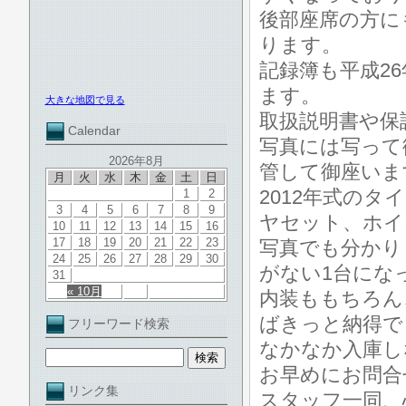
後部座席の方に
ります。
記録簿も平成26
ます。
大きな地図で見る
取扱説明書や保
Calendar
写真には写って
2026年8月
管して御座いま
月
火
水
木
金
土
日
2012年式の
1
2
3
4
5
6
7
8
9
ヤセット、ホイ
10
11
12
13
14
15
16
17
18
19
20
21
22
23
写真でも分かり
24
25
26
27
28
29
30
がない1台にな
31
« 10月
内装ももちろん
ばきっと納得で
フリーワード検索
なかなか入庫し
お早めにお問合
リンク集
スタッフ一同、