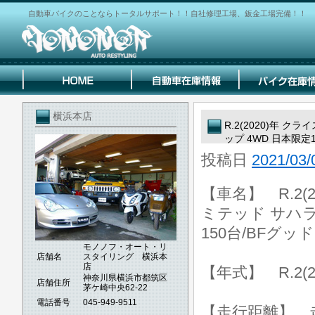
自動車バイクのことならトータルサポート！！自社修理工場、鈑金工場完備！！
横浜本店
R.2(2020)年
ップ 4WD 日本限定
投稿日
2021/03/
【車名】 R.2
ミテッド サハラ
150台/BFグ
モノノフ・オート・リ
店舗名
スタイリング 横浜本
店
【年式】 R.2(2
神奈川県横浜市都筑区
店舗住所
茅ケ崎中央62-22
電話番号
045-949-9511
【走行距離】 走行