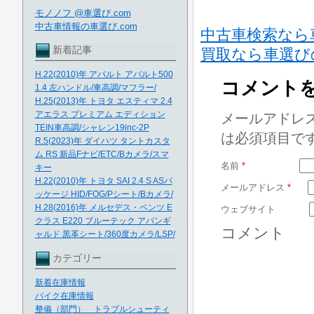
モノノフ @車選び.com
中古車情報の車選び.com
中古車検索なら
新着記事
買取なら車選び
H.22(2010)年 アバルト アバルト500
コメント
1.4 左ハンドル/車高調/マフラー/
H.25(2013)年 トヨタ エスティマ 2.4
アエラス プレミアム エディション
メールアドレ
TEIN車高調/シャレン19inc-2P
は必須項目で
R.5(2023)年 ダイハツ タントカスタ
ム RS 新品Fナビ/ETC/Bカメラ/スマ
名前
*
キー
H.22(2010)年 トヨタ SAI 2.4 S ASパ
メールアドレス
*
ッケージ HID/FOG/Pシート/Bカメラ/
H.28(2016)年 メルセデス・ベンツ E
ウェブサイト
クラス E220 ブルーテック アバンギ
コメント
ャルド 黒革シート/360度カメラ/LSP/
カテゴリー
新着在庫情報
バイク在庫情報
整備（部門） トラブルシューティ