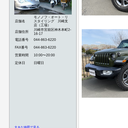
モノノフ・オート・リ
店舗名
スタイリング 川崎支
店（工場）
川崎市宮前区神木本町2-
店舗住所
16-17
電話番号
044-863-6220
FAX番号
044-863-6220
営業時間
10:00〜20:00
定休日
日曜日
大きな地図で見る