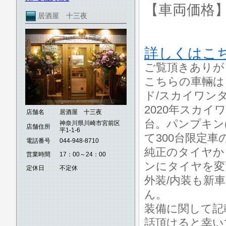
【車両価格
居酒屋 十三夜
詳しくはこ
ご覧頂きありが
こちらの車輛は日
ド/スカイワン
2020年スカ
店舗名
居酒屋 十三夜
台。パンプキン(
神奈川県川崎市宮前区
店舗住所
平1-1-6
て300台限定車
電話番号
044-948-8710
純正のタイヤか
営業時間
17：00～24：00
ンにタイヤを変
定休日
不定休
外装/内装も新
ん。
装備に関して記
話頂けると幸い