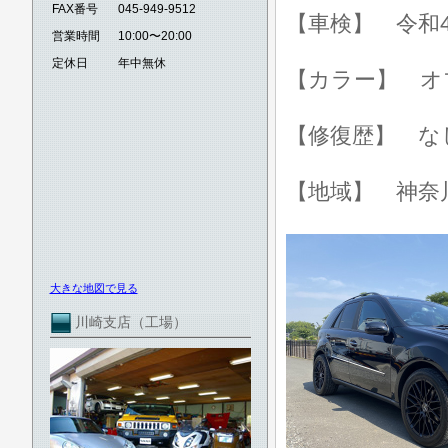
FAX番号
045-949-9512
【車検】 令和4
営業時間
10:00〜20:00
定休日
年中無休
【カラー】 オ
【修復歴】 な
【地域】 神奈
大きな地図で見る
川崎支店（工場）