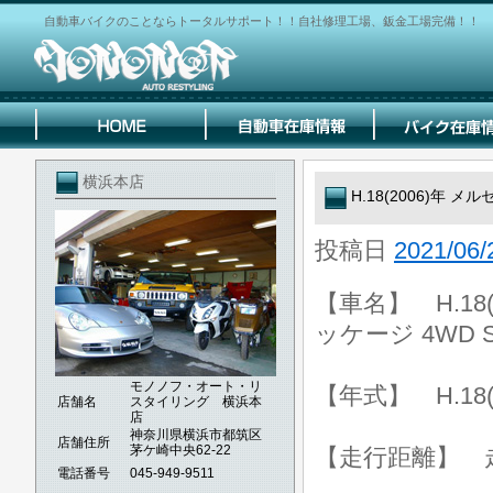
自動車バイクのことならトータルサポート！！自社修理工場、鈑金工場完備！！
横浜本店
H.18(2006)年 
投稿日
2021/06/
【車名】 H.18
ッケージ 4WD S
モノノフ・オート・リ
【年式】 H.18(
店舗名
スタイリング 横浜本
店
神奈川県横浜市都筑区
店舗住所
茅ケ崎中央62-22
【走行距離】 走行
電話番号
045-949-9511