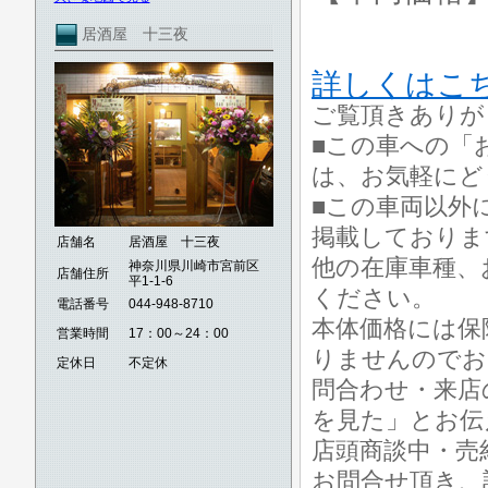
居酒屋 十三夜
詳しくはこ
ご覧頂きありが
■この車への「
は、お気軽にど
■この車両以外
掲載しておりま
店舗名
居酒屋 十三夜
他の在庫車種、
神奈川県川崎市宮前区
店舗住所
平1-1-6
ください。
電話番号
044-948-8710
本体価格には保
営業時間
17：00～24：00
りませんのでお
定休日
不定休
問合わせ・来店
を見た」とお伝
店頭商談中・売
お問合せ頂き、