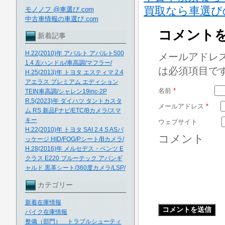
買取なら車選び
モノノフ @車選び.com
中古車情報の車選び.com
コメント
新着記事
H.22(2010)年 アバルト アバルト500
メールアドレ
1.4 左ハンドル/車高調/マフラー/
は必須項目で
H.25(2013)年 トヨタ エスティマ 2.4
アエラス プレミアム エディション
名前
*
TEIN車高調/シャレン19inc-2P
R.5(2023)年 ダイハツ タントカスタ
メールアドレス
*
ム RS 新品Fナビ/ETC/Bカメラ/スマ
キー
ウェブサイト
H.22(2010)年 トヨタ SAI 2.4 S ASパ
コメント
ッケージ HID/FOG/Pシート/Bカメラ/
H.28(2016)年 メルセデス・ベンツ E
クラス E220 ブルーテック アバンギ
ャルド 黒革シート/360度カメラ/LSP/
カテゴリー
新着在庫情報
バイク在庫情報
整備（部門） トラブルシューティ