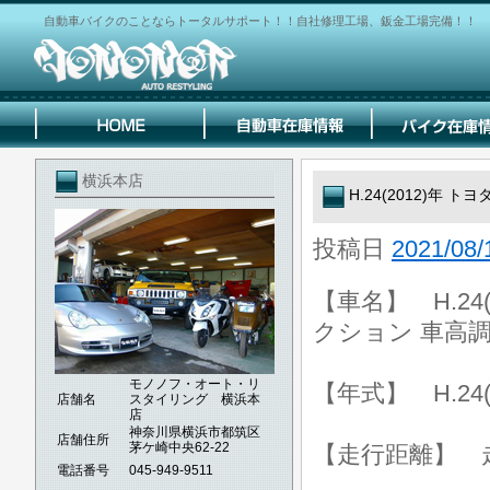
自動車バイクのことならトータルサポート！！自社修理工場、鈑金工場完備！！
横浜本店
H.24(2012)年
投稿日
2021/08/
【車名】 H.24
クション 車高調
モノノフ・オート・リ
【年式】 H.24(
店舗名
スタイリング 横浜本
店
神奈川県横浜市都筑区
店舗住所
茅ケ崎中央62-22
【走行距離】 走行
電話番号
045-949-9511