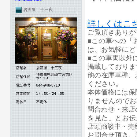
居酒屋 十三夜
詳しくはこ
ご覧頂きありが
■この車への「
は、お気軽にど
■この車両以外
掲載しておりま
店舗名
居酒屋 十三夜
他の在庫車種、
神奈川県川崎市宮前区
店舗住所
平1-1-6
ください。
電話番号
044-948-8710
本体価格には保
営業時間
17：00～24：00
りませんのでお
定休日
不定休
問合わせ・来店
を見た」とお伝
店頭商談中・売
お問合せ頂き、