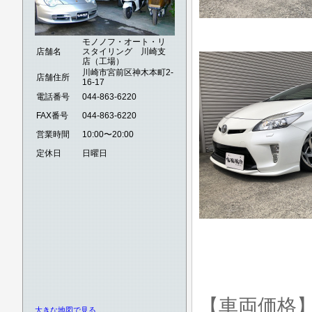
モノノフ・オート・リ
店舗名
スタイリング 川崎支
店（工場）
川崎市宮前区神木本町2-
店舗住所
16-17
電話番号
044-863-6220
FAX番号
044-863-6220
営業時間
10:00〜20:00
定休日
日曜日
【車両価格
大きな地図で見る