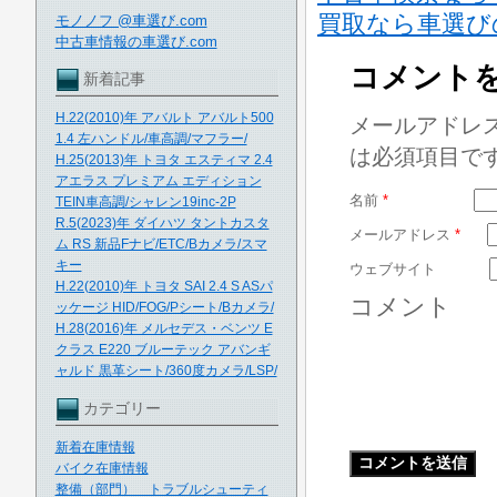
買取なら車選び
モノノフ @車選び.com
中古車情報の車選び.com
コメント
新着記事
H.22(2010)年 アバルト アバルト500
メールアドレ
1.4 左ハンドル/車高調/マフラー/
は必須項目で
H.25(2013)年 トヨタ エスティマ 2.4
アエラス プレミアム エディション
名前
*
TEIN車高調/シャレン19inc-2P
R.5(2023)年 ダイハツ タントカスタ
メールアドレス
*
ム RS 新品Fナビ/ETC/Bカメラ/スマ
キー
ウェブサイト
H.22(2010)年 トヨタ SAI 2.4 S ASパ
コメント
ッケージ HID/FOG/Pシート/Bカメラ/
H.28(2016)年 メルセデス・ベンツ E
クラス E220 ブルーテック アバンギ
ャルド 黒革シート/360度カメラ/LSP/
カテゴリー
新着在庫情報
バイク在庫情報
整備（部門） トラブルシューティ