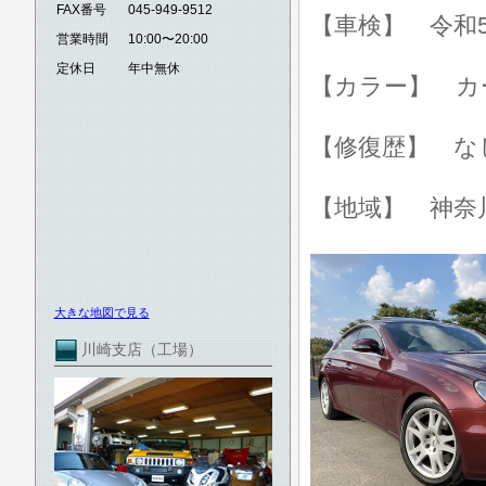
FAX番号
045-949-9512
【車検】 令和5
営業時間
10:00〜20:00
定休日
年中無休
【カラー】 カ
【修復歴】 な
【地域】 神奈
大きな地図で見る
川崎支店（工場）