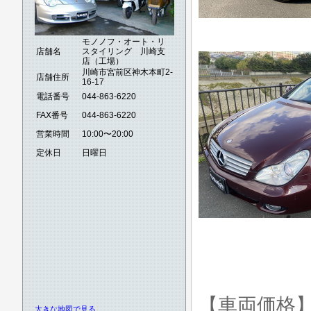
モノノフ・オート・リ
店舗名
スタイリング 川崎支
店（工場）
川崎市宮前区神木本町2-
店舗住所
16-17
電話番号
044-863-6220
FAX番号
044-863-6220
営業時間
10:00〜20:00
定休日
日曜日
【車両価格
大きな地図で見る