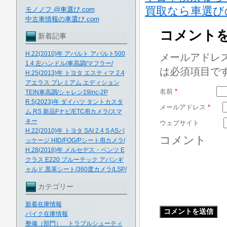
買取なら車選び
モノノフ @車選び.com
中古車情報の車選び.com
コメント
新着記事
H.22(2010)年 アバルト アバルト500
メールアドレ
1.4 左ハンドル/車高調/マフラー/
は必須項目で
H.25(2013)年 トヨタ エスティマ 2.4
アエラス プレミアム エディション
名前
*
TEIN車高調/シャレン19inc-2P
R.5(2023)年 ダイハツ タントカスタ
メールアドレス
*
ム RS 新品Fナビ/ETC/Bカメラ/スマ
キー
ウェブサイト
H.22(2010)年 トヨタ SAI 2.4 S ASパ
コメント
ッケージ HID/FOG/Pシート/Bカメラ/
H.28(2016)年 メルセデス・ベンツ E
クラス E220 ブルーテック アバンギ
ャルド 黒革シート/360度カメラ/LSP/
カテゴリー
新着在庫情報
バイク在庫情報
整備（部門） トラブルシューティ