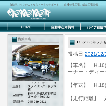
自動車バイクのことならトータルサポート！！自社修理工場、鈑金工場完備！！
横浜本店
H.18(2006)年
投稿日
2021/12/
【車名】 H.18
ーナー・ディー
モノノフ・オート・リ
【年式】 H.18(
店舗名
スタイリング 横浜本
店
神奈川県横浜市都筑区
店舗住所
茅ケ崎中央62-22
【走行距離】 走行
電話番号
045-949-9511