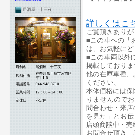
居酒屋 十三夜
詳しくはこ
ご覧頂きありが
■この車への「
は、お気軽にど
■この車両以外
掲載しておりま
店舗名
居酒屋 十三夜
他の在庫車種、
神奈川県川崎市宮前区
店舗住所
平1-1-6
ください。
電話番号
044-948-8710
本体価格には保
営業時間
17：00～24：00
りませんのでお
定休日
不定休
問合わせ・来店
を見た」とお伝
店頭商談中・売
お問合せ頂き、