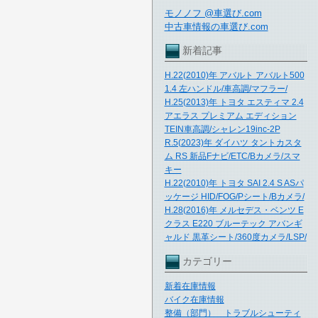
モノノフ @車選び.com
中古車情報の車選び.com
新着記事
H.22(2010)年 アバルト アバルト500
1.4 左ハンドル/車高調/マフラー/
H.25(2013)年 トヨタ エスティマ 2.4
アエラス プレミアム エディション
TEIN車高調/シャレン19inc-2P
R.5(2023)年 ダイハツ タントカスタ
ム RS 新品Fナビ/ETC/Bカメラ/スマ
キー
H.22(2010)年 トヨタ SAI 2.4 S ASパ
ッケージ HID/FOG/Pシート/Bカメラ/
H.28(2016)年 メルセデス・ベンツ E
クラス E220 ブルーテック アバンギ
ャルド 黒革シート/360度カメラ/LSP/
カテゴリー
新着在庫情報
バイク在庫情報
整備（部門） トラブルシューティ