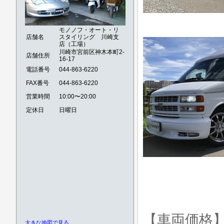
モノノフ・オート・リ
店舗名
スタイリング 川崎支
店（工場）
川崎市宮前区神木本町2-
店舗住所
16-17
電話番号
044-863-6220
FAX番号
044-863-6220
営業時間
10:00〜20:00
定休日
日曜日
【車両価格
大きな地図で見る