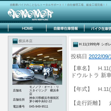
自動車バイクのことならトータルサポート！！自社修理工場、鈑金工場完備！！
横浜本店
H.11(1999)年
投稿日
2022/09/
【車名】 H.11
ドウルトラ 新車平
モノノフ・オート・リ
【年式】 H.11(
店舗名
スタイリング 横浜本
店
神奈川県横浜市都筑区
店舗住所
茅ケ崎中央62-22
【走行距離】 走行
電話番号
045-949-9511