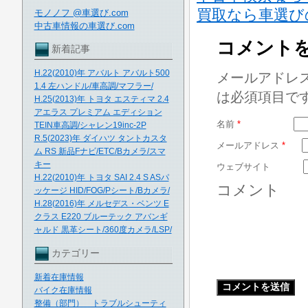
買取なら車選び
モノノフ @車選び.com
中古車情報の車選び.com
コメント
新着記事
H.22(2010)年 アバルト アバルト500
メールアドレ
1.4 左ハンドル/車高調/マフラー/
は必須項目で
H.25(2013)年 トヨタ エスティマ 2.4
アエラス プレミアム エディション
名前
*
TEIN車高調/シャレン19inc-2P
R.5(2023)年 ダイハツ タントカスタ
メールアドレス
*
ム RS 新品Fナビ/ETC/Bカメラ/スマ
キー
ウェブサイト
H.22(2010)年 トヨタ SAI 2.4 S ASパ
コメント
ッケージ HID/FOG/Pシート/Bカメラ/
H.28(2016)年 メルセデス・ベンツ E
クラス E220 ブルーテック アバンギ
ャルド 黒革シート/360度カメラ/LSP/
カテゴリー
新着在庫情報
バイク在庫情報
整備（部門） トラブルシューティ