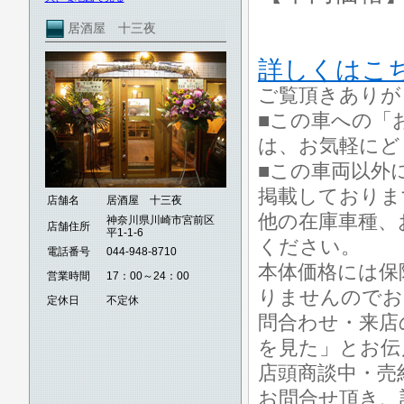
居酒屋 十三夜
詳しくはこ
ご覧頂きありが
■この車への「
は、お気軽にど
■この車両以外
掲載しておりま
店舗名
居酒屋 十三夜
他の在庫車種、
神奈川県川崎市宮前区
店舗住所
平1-1-6
ください。
電話番号
044-948-8710
本体価格には保
営業時間
17：00～24：00
りませんのでお
定休日
不定休
問合わせ・来店
を見た」とお伝
店頭商談中・売
お問合せ頂き、