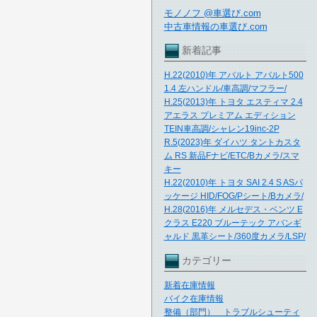
モノノフ @車選び.com
中古車情報の車選び.com
新着記事
H.22(2010)年 アバルト アバルト500
1.4 左ハンドル/車高調/マフラー/
H.25(2013)年 トヨタ エスティマ 2.4
アエラス プレミアム エディション
TEIN車高調/シャレン19inc-2P
R.5(2023)年 ダイハツ タントカスタ
ム RS 新品Fナビ/ETC/Bカメラ/スマ
キー
H.22(2010)年 トヨタ SAI 2.4 S ASパ
ッケージ HID/FOG/Pシート/Bカメラ/
H.28(2016)年 メルセデス・ベンツ E
クラス E220 ブルーテック アバンギ
ャルド 黒革シート/360度カメラ/LSP/
カテゴリー
新着在庫情報
バイク在庫情報
整備（部門） トラブルシューティ