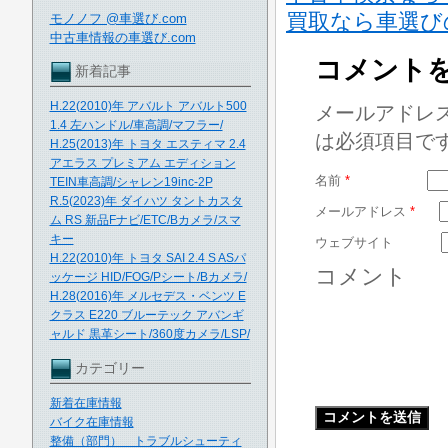
買取なら車選び
モノノフ @車選び.com
中古車情報の車選び.com
コメント
新着記事
H.22(2010)年 アバルト アバルト500
メールアドレ
1.4 左ハンドル/車高調/マフラー/
は必須項目で
H.25(2013)年 トヨタ エスティマ 2.4
アエラス プレミアム エディション
名前
*
TEIN車高調/シャレン19inc-2P
R.5(2023)年 ダイハツ タントカスタ
メールアドレス
*
ム RS 新品Fナビ/ETC/Bカメラ/スマ
キー
ウェブサイト
H.22(2010)年 トヨタ SAI 2.4 S ASパ
コメント
ッケージ HID/FOG/Pシート/Bカメラ/
H.28(2016)年 メルセデス・ベンツ E
クラス E220 ブルーテック アバンギ
ャルド 黒革シート/360度カメラ/LSP/
カテゴリー
新着在庫情報
バイク在庫情報
整備（部門） トラブルシューティ