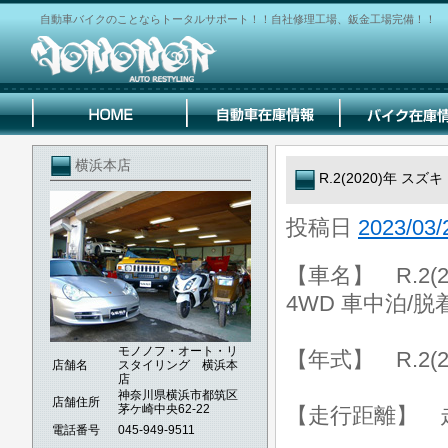
自動車バイクのことならトータルサポート！！自社修理工場、鈑金工場完備！！
横浜本店
R.2(2020)年 
投稿日
2023/03/
【車名】 R.2(
4WD 車中泊/
モノノフ・オート・リ
【年式】 R.2(2
店舗名
スタイリング 横浜本
店
神奈川県横浜市都筑区
店舗住所
茅ケ崎中央62-22
【走行距離】 走行
電話番号
045-949-9511