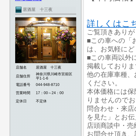
居酒屋 十三夜
詳しくはこ
ご覧頂きありが
■この車への「
は、お気軽にど
■この車両以外
掲載しておりま
店舗名
居酒屋 十三夜
他の在庫車種、
神奈川県川崎市宮前区
店舗住所
平1-1-6
ください。
電話番号
044-948-8710
本体価格には保
営業時間
17：00～24：00
りませんのでお
定休日
不定休
問合わせ・来店
を見た」とお伝
店頭商談中・売
お問合せ頂き、