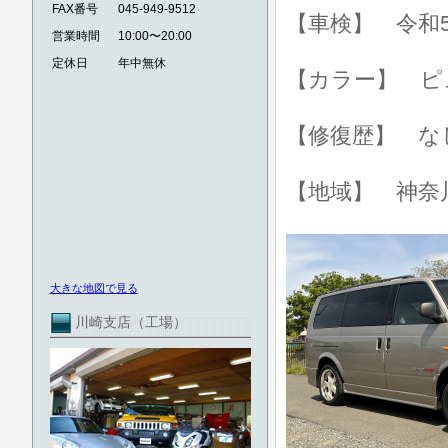
FAX番号
045-949-9512
【車検】 令和5
営業時間
10:00〜20:00
定休日
年中無休
【カラー】 ピ
【修復歴】 な
【地域】 神奈
大きな地図で見る
川崎支店（工場）