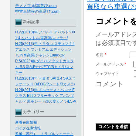
買取なら車選び
モノノフ @車選び.com
中古車情報の車選び.com
コメント
新着記事
H.22(2010)年 アバルト アバルト500
メールアドレ
1.4 左ハンドル/車高調/マフラー/
は必須項目で
H.25(2013)年 トヨタ エスティマ 2.4
アエラス プレミアム エディション
名前
*
TEIN車高調/シャレン19inc-2P
R.5(2023)年 ダイハツ タントカスタ
メールアドレス
*
ム RS 新品Fナビ/ETC/Bカメラ/スマ
キー
ウェブサイト
H.22(2010)年 トヨタ SAI 2.4 S ASパ
コメント
ッケージ HID/FOG/Pシート/Bカメラ/
H.28(2016)年 メルセデス・ベンツ E
クラス E220 ブルーテック アバンギ
ャルド 黒革シート/360度カメラ/LSP/
カテゴリー
新着在庫情報
バイク在庫情報
整備（部門） トラブルシューティ