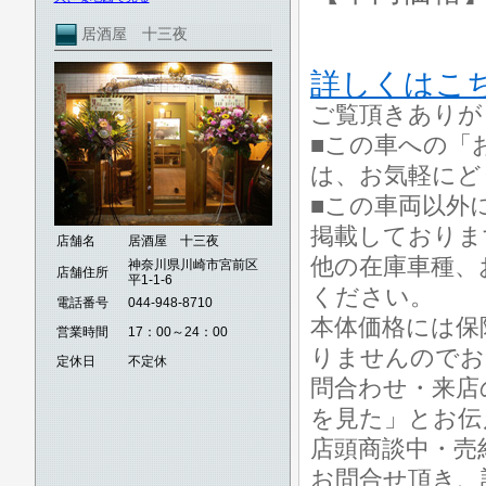
居酒屋 十三夜
詳しくはこ
ご覧頂きありが
■この車への「
は、お気軽にど
■この車両以外
掲載しておりま
店舗名
居酒屋 十三夜
他の在庫車種、
神奈川県川崎市宮前区
店舗住所
平1-1-6
ください。
電話番号
044-948-8710
本体価格には保
営業時間
17：00～24：00
りませんのでお
定休日
不定休
問合わせ・来店
を見た」とお伝
店頭商談中・売
お問合せ頂き、