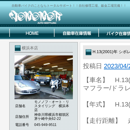
自動車バイクのことならトータルサポート！！自社修理工場、鈑金工場完備！！
横浜本店
H.13(2001)年 シ
投稿日
2023/04/
【車名】 H.13(
マフラー/ドラ
モノノフ・オート・リ
【年式】 H.13(
店舗名
スタイリング 横浜本
店
神奈川県横浜市都筑区
店舗住所
茅ケ崎中央62-22
【走行距離】 走行
電話番号
045-949-9511