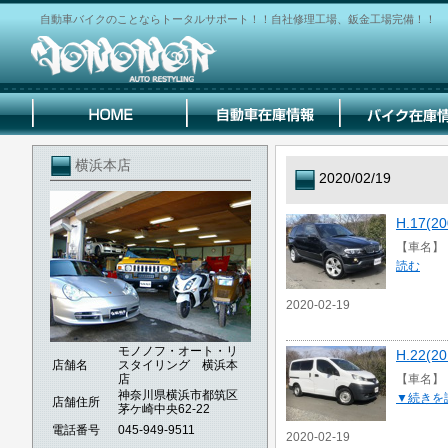
自動車バイクのことならトータルサポート！！自社修理工場、鈑金工場完備！！
横浜本店
2020/02/19
H.17(
【車名】 H
読む
2020-02-19
モノノフ・オート・リ
H.22(
店舗名
スタイリング 横浜本
店
【車名】 H
神奈川県横浜市都筑区
▼続きを
店舗住所
茅ケ崎中央62-22
電話番号
045-949-9511
2020-02-19