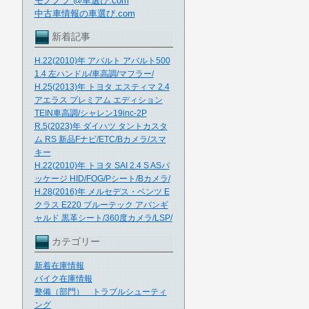
モノノフ @車選び.com
中古車情報の車選び.com
新着記事
H.22(2010)年 アバルト アバルト500
1.4 左ハンドル/車高調/マフラー/
H.25(2013)年 トヨタ エスティマ 2.4
アエラス プレミアム エディション
TEIN車高調/シャレン19inc-2P
R.5(2023)年 ダイハツ タントカスタ
ム RS 新品Fナビ/ETC/Bカメラ/スマ
キー
H.22(2010)年 トヨタ SAI 2.4 S ASパ
ッケージ HID/FOG/Pシート/Bカメラ/
H.28(2016)年 メルセデス・ベンツ E
クラス E220 ブルーテック アバンギ
ャルド 黒革シート/360度カメラ/LSP/
カテゴリー
新着在庫情報
バイク在庫情報
整備（部門） トラブルシューティ
ング